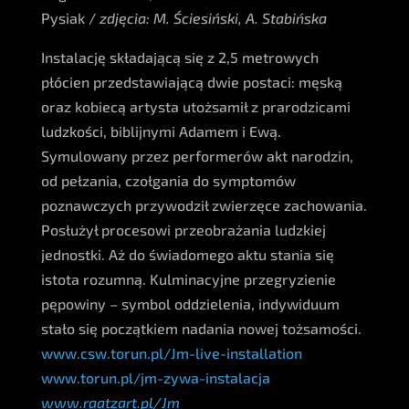
Pysiak /
zdjęcia: M. Ściesiński, A. Stabińska
Instalację składającą się z 2,5 metrowych
płócien przedstawiającą dwie postaci: męską
oraz kobiecą artysta utożsamił z prarodzicami
ludzkości, biblijnymi Adamem i Ewą.
Symulowany przez performerów akt narodzin,
od pełzania, czołgania do symptomów
poznawczych przywodził zwierzęce zachowania.
Posłużył procesowi przeobrażania ludzkiej
jednostki. Aż do świadomego aktu stania się
istota rozumną. Kulminacyjne przegryzienie
pępowiny – symbol oddzielenia, indywiduum
stało się początkiem nadania nowej tożsamości.
www.csw.torun.pl/Jm-live-installation
www.torun.pl/jm-zywa-instalacja
www.raatzart.pl/Jm