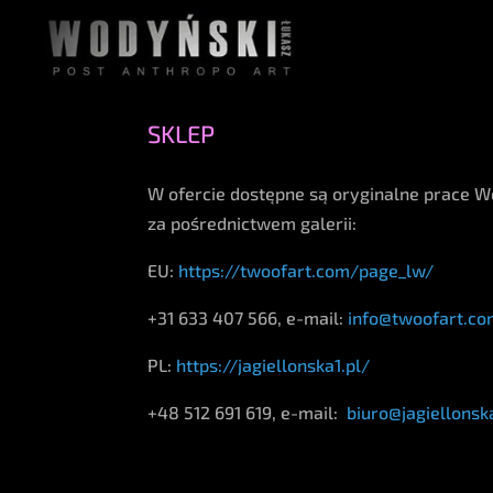
SKLEP
W ofercie dostępne są oryginalne prace 
za pośrednictwem galerii:
EU:
https://twoofart.com/page_lw/
+31 633 407 566,
e-mail:
info@twoofart.c
PL:
https://jagiellonska1.pl/
+48 512 691 619, e-mail:
biuro@jagiellonska