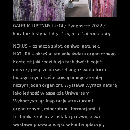
GALERIA JUSTYNY JUŁGI / Bydgoszcz 2022 /
kurator: Justyna Jułga /
zdjęcia: Galeria J. Jułgi
NEXUS – oznacza splot, ogniwo, gatunek.
NATURA – określa istnienie świata organicznego.
Kontekst jaki rodzi fuzja tych dwóch pojęć
dotyczy połączenia wszelkiego świata form
biologicznych ściśle powiązanego ze sobą
niczym jeden organizm. Wystawa wyraża naturę
jako jedność w aspekcie Uniwersum.
Wykorzystując inspiracje strukturami
organicznymi, minerałami, formacjami i i
tektoniką skał oraz instalacją dźwiękową
wystawa pozwala wejść w kontemplacyjny